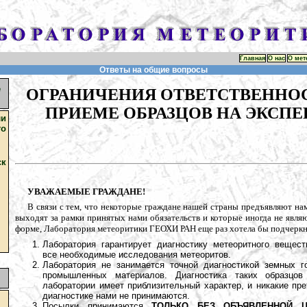
Главная
О нас
О мет
Ответы на общие вопросы
е
ОГРАНИЧЕНИЯ ОТВЕТСТВЕННО
ПРИЕМЕ ОБРАЗЦОВ НА ЭКСПЕ
и
о
ск
УВАЖАЕМЫЕ ГРАЖДАНЕ!
В связи с тем, что некоторые граждане нашей страны предъявляют на
выходят за рамки принятых нами обязательств и которые иногда не явля
форме, Лаборатория метеоритики ГЕОХИ РАН еще раз хотела бы подчерк
Лаборатория гарантирует диагностику метеоритного вещес
все необходимые исследования метеоритов.
Лаборатория не занимается точной диагностикой земных г
промышленных материалов. Диагностика таких образцов
лаборатории имеет приблизительный характер, и никакие пре
диагностике нами не принимаются.
Посылки принимаются
ТОЛЬКО БЕЗ ОБЪЯВЛЕННОЙ Ц