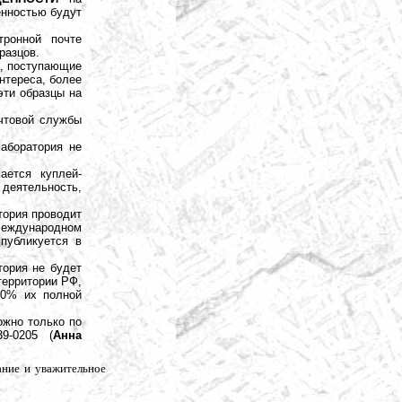
енностью будут
тронной почте
разцов.
а, поступающие
нтереса, более
эти образцы на
очтовой службы
аборатория не
ается куплей-
деятельность,
тория проводит
Международном
публикуется в
тория не будет
территории РФ,
20% их полной
ожно только по
39-0205 (
Анна
ние и уважительное