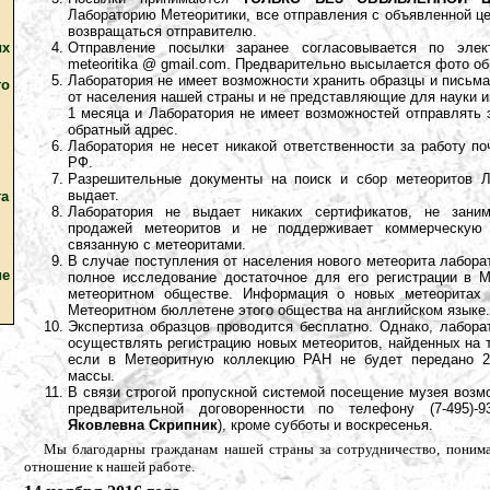
Лабораторию Метеоритики, все отправления с объявленной ц
возвращаться отправителю.
Отправление посылки заранее согласовывается по элек
ых
meteoritika @ gmail.com. Предварительно высылается фото об
Лаборатория не имеет возможности хранить образцы и письм
го
от населения нашей страны и не представляющие для науки и
1 месяца и Лаборатория не имеет возможностей отправлять 
обратный адрес.
Лаборатория не несет никакой ответственности за работу п
РФ.
Разрешительные документы на поиск и сбор метеоритов Л
выдает.
та
Лаборатория не выдает никаких сертификатов, не заним
продажей метеоритов и не поддерживает коммерческую 
связанную с метеоритами.
В случае поступления от населения нового метеорита лабора
ие
полное исследование достаточное для его регистрации в 
метеоритном обществе. Информация о новых метеоритах 
Метеоритном бюллетене этого общества на английском языке.
Экспертиза образцов проводится бесплатно. Однако, лабора
осуществлять регистрацию новых метеоритов, найденных на 
если в Метеоритную коллекцию РАН не будет передано 
массы.
В связи строгой пропускной системой посещение музея возм
предварительной договоренности по телефону (7-495)-9
Яковлевна Скрипник
), кроме субботы и воскресенья.
Мы благодарны гражданам нашей страны за сотрудничество, понима
отношение к нашей работе.