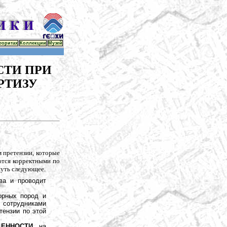
еоритах
Коллекции
Музей
СТИ ПРИ
РТИЗУ
м претензии, которые
ются корректными по
нуть следующее.
тва и проводит
орных пород и
 сотрудниками
тензии по этой
ЕННОСТИ
на