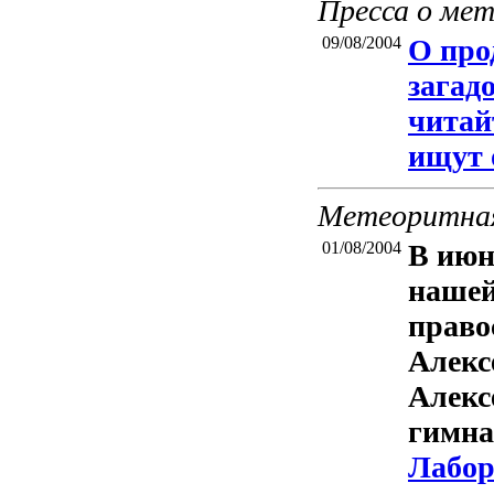
Пресса о ме
09/08/2004
О про
загад
читай
ищут 
Метеоритная
01/08/2004
В июн
нашей
право
Алекс
Алекс
гимна
Лабор