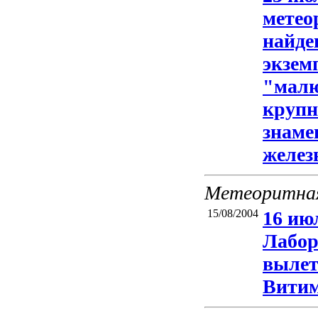
метео
найде
экзем
"малю
крупн
знаме
желез
Метеоритная
15/08/2004
16 ию
Лабор
вылет
Витим