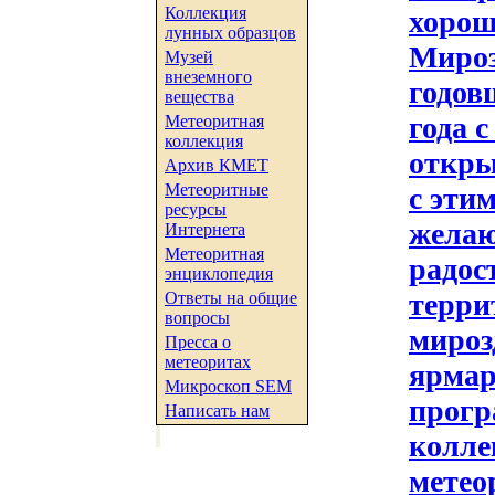
Коллекция
хорош
лунных образцов
Мироз
Музей
внеземного
годов
вещества
года с
Метеоритная
коллекция
откры
Архив КМЕТ
Метеоритные
с эти
ресурсы
желаю
Интернета
Метеоритная
радост
энциклопедия
терри
Ответы на общие
вопросы
мироз
Пресса о
метеоритах
ярмар
Микроскоп SEM
прогр
Написать нам
колле
метео