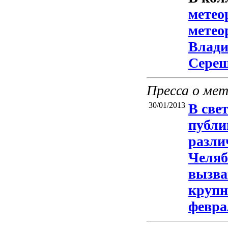
метео
метеор
Влади
Серещ
Пресса о ме
30/01/2013
В све
публи
разли
Челяб
вызва
крупн
февра