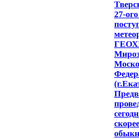
Тверс
27-ог
посту
метео
ГЕОХИ
Мироз
Моско
Федер
(г.Ека
Предв
прове
сегодн
скорее
обыкн