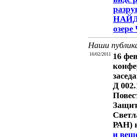
разру
НАЙД
озере
Наши публик
16/02/2011
16 фев
конфе
засед
Д 002.
Повес
Защит
Светл
РАН) 
и вещ