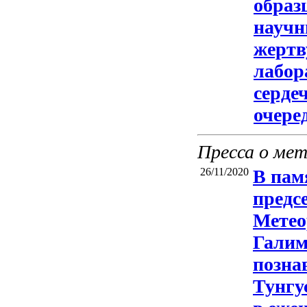
образ
научн
жертв
лабор
серде
очере
Пресса о ме
26/11/2020
В пам
предс
Метео
Галим
позна
Тунгу