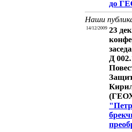
до Г
Наши публик
14/12/2009
23 дек
конфе
засед
Д 002.
Повес
Защит
Кирил
(ГЕОХ
"Петр
брекч
преоб