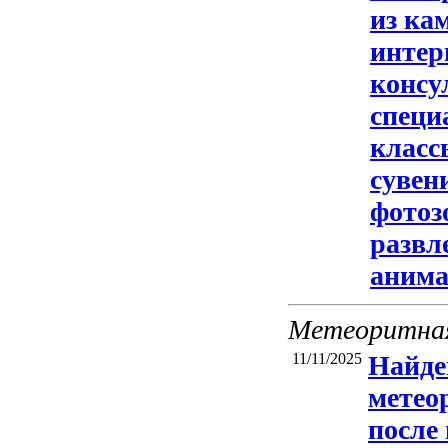
из ка
интер
консу
специ
класс
сувен
фотоз
развл
анима
Метеоритная
11/11/2025
Найде
метео
после