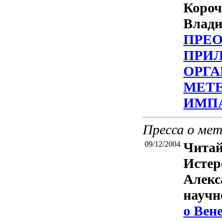
Короч
Влад
ПРЕО
ПРИ
ОРГ
МЕТЕ
ИМП
Пресса о ме
09/12/2004
Читай
Истер
Алекс
научн
о Вен