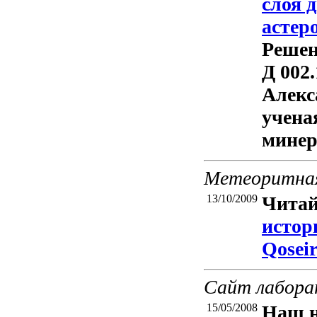
слоя 
астер
Решен
Д 002
Алекс
учена
минер
Метеоритная
13/10/2009
Читай
истор
Qosei
Сайт лабора
15/05/2008
Наш н