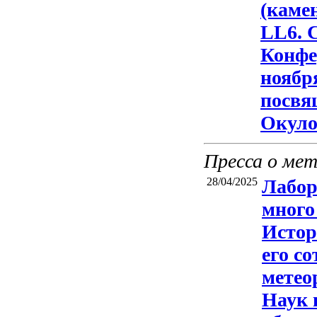
(каме
LL6. 
Конфе
ноябр
посвя
Окуло
Пресса о ме
28/04/2025
Лабор
много
Истор
его с
метео
Наук 