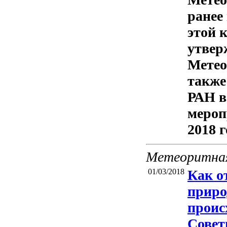
ранее
этой 
утвер
Метео
также
РАН в
мероп
2018 г
Метеоритная
01/03/2018
Как о
приро
проис
Совет