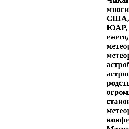
многи
США, 
ЮАР, 
ежего
метео
метео
астро
астро
родст
огром
стано
метео
конфе
Метео