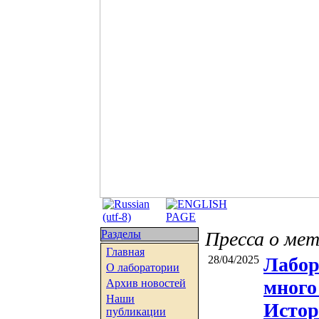
Разделы
Пресса о ме
Главная
28/04/2025
Лабор
О лаборатории
много
Архив новостей
Наши
Истор
публикации