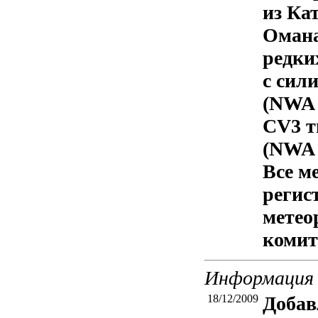
из Ка
Омана
редки
с сил
(NWA 
CV3 т
(NWA 
Все м
регис
метео
комит
Информация 
18/12/2009
Добав