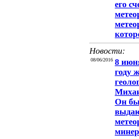
его с
метео
метео
котор
Новости:
08/06/2016
8 июн
году 
геоло
Михаи
Он бы
выдаю
метео
минер