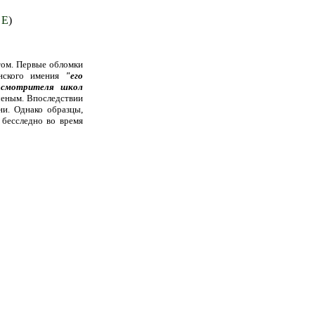
 E
)
том. Первые обломки
нского имения
"его
о смотрителя школ
ченым. Впоследствии
ни. Однако образцы,
 бесследно во время