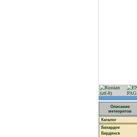
Описание
метеоритов
Каталог
Бахардок
Бердянск