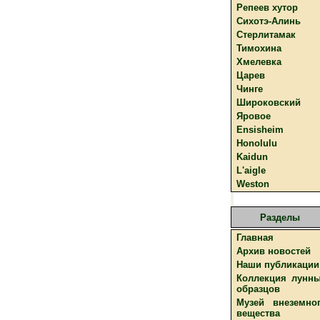
Репеев хутор
Сихотэ-Алинь
Стерлитамак
Тимохина
Хмелевка
Царев
Чинге
Широковский
Яровое
Ensisheim
Honolulu
Kaidun
L'aigle
Weston
Разделы
Главная
Архив новостей
Наши публикации
Коллекция лунн
образцов
Музей внеземно
вещества