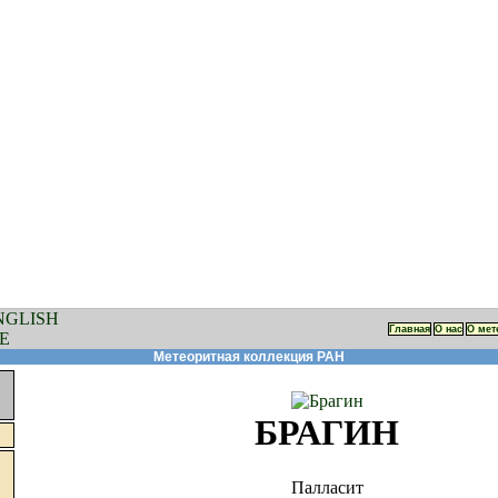
Главная
О нас
О мет
Метеоритная коллекция РАН
БРАГИН
Палласит