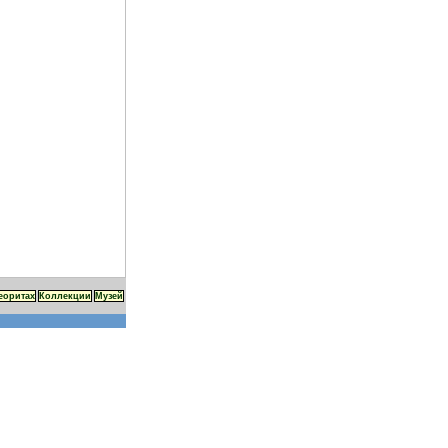
еоритах
Коллекции
Музей