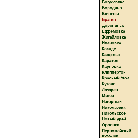
Богуславка
Бородино
Бочечки
Брагин
Доронинск
Ефремовка
Жигайловка
Ивановка
Каанде
Кагарлык
Каракол
Карповка
Клиппертон
Красный Угол
Кутаис
Лазарев
Мигеи
Нагорный
Николаевка
Никольское
Новый урей
Орловка
Первомайский
поселок