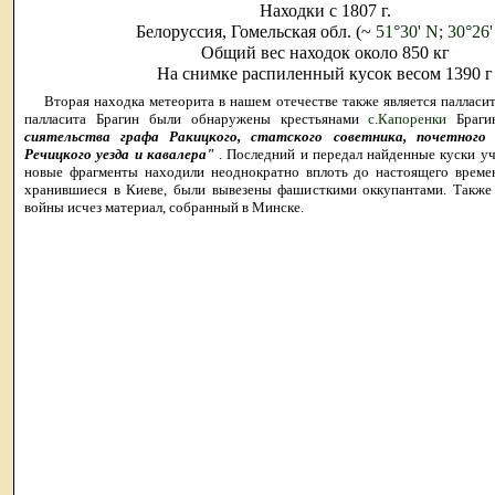
Находки с 1807 г.
Белоруссия, Гомельская обл. (~
51°30' N; 30°26'
Общий вес находок около 850 кг
На снимке распиленный кусок весом 1390 г
Вторая находка метеорита в нашем отечестве также является палласи
палласита Брагин были обнаружены крестьянами
с.Капоренки
Браги
сиятельства графа Ракицкого, статского советника, почетног
Речицкого уезда и кавалера"
. Последний и передал найденные куски у
новые фрагменты находили неоднократно вплоть до настоящего време
хранившиеся в Киеве, были вывезены фашисткими оккупантами. Также
войны исчез материал, собранный в Минске.